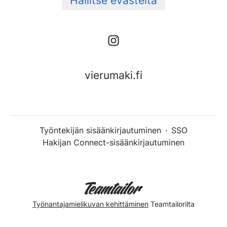
Hallitse evästeitä
vierumaki.fi
Työntekijän sisäänkirjautuminen
·
SSO
Hakijan Connect-sisäänkirjautuminen
Työnantajamielikuvan kehittäminen
Teamtailorilta