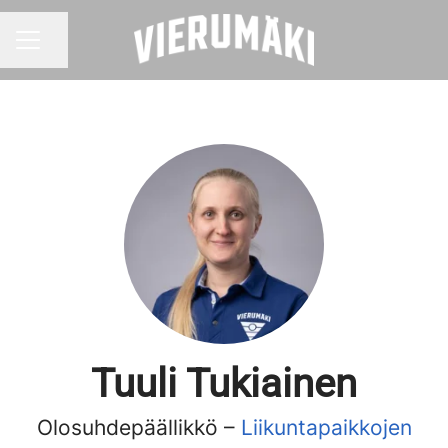
Jaa sivu
URAVALIKKO
Tuuli Tukiainen
Olosuhdepäällikkö –
Liikuntapaikkojen