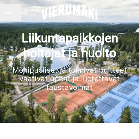
Jaa sivu
URAVALIKKO
Liikuntapaikkojen
hoitajat ja huolto
Monipuoliset ja toimivat puitteet
vaativat upeat ja luotettavat
taustavoimat