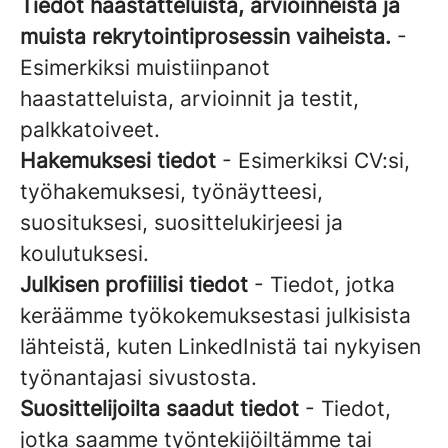
Tiedot haastatteluista, arvioinneista ja
muista rekrytointiprosessin vaiheista.
-
Esimerkiksi muistiinpanot
haastatteluista, arvioinnit ja testit,
palkkatoiveet.
Hakemuksesi tiedot
- Esimerkiksi CV:si,
työhakemuksesi, työnäytteesi,
suosituksesi, suosittelukirjeesi ja
koulutuksesi.
Julkisen profiilisi tiedot
- Tiedot, jotka
keräämme työkokemuksestasi julkisista
lähteistä, kuten LinkedInistä tai nykyisen
työnantajasi sivustosta.
Suosittelijoilta saadut tiedot
- Tiedot,
jotka saamme työntekijöiltämme tai