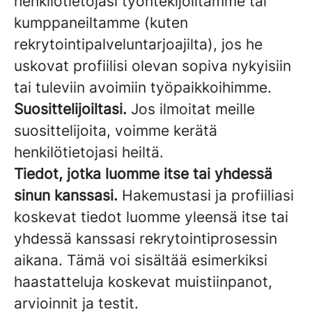
henkilötietojasi työntekijöiltämme tai
kumppaneiltamme (kuten
rekrytointipalveluntarjoajilta), jos he
uskovat profiilisi olevan sopiva nykyisiin
tai tuleviin avoimiin työpaikkoihimme.
Suosittelijoiltasi.
Jos ilmoitat meille
suosittelijoita, voimme kerätä
henkilötietojasi heiltä.
Tiedot, jotka luomme itse tai yhdessä
sinun kanssasi.
Hakemustasi ja profiiliasi
koskevat tiedot luomme yleensä itse tai
yhdessä kanssasi rekrytointiprosessin
aikana. Tämä voi sisältää esimerkiksi
haastatteluja koskevat muistiinpanot,
arvioinnit ja testit.