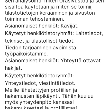
Sen analysointi, miten Urasivustoa ja sen
sisältöä käytetään ja miten se toimii,
tilastotietojen kerääminen ja sivuston
toiminnan tehostaminen.
Asianomaiset henkilöt: Kävijät.
Käytetyt henkilötietoryhmät: Laitetiedot,
tekniset ja tilastolliset tiedot.
Tiedon tarjoaminen avoimista
työpaikoistamme.
Asianomaiset henkilöt: Yhteyttä ottavat
hakijat.
Käytetyt henkilötietoryhmät:
Yhteystiedot, viestintätiedot.
Meille lähetettyjen profiilien ja
hakemusten läpikäynti. Tähän kuuluu
myös yhteydenpito kanssasi
hakemuksestasi ja profiilistasi.