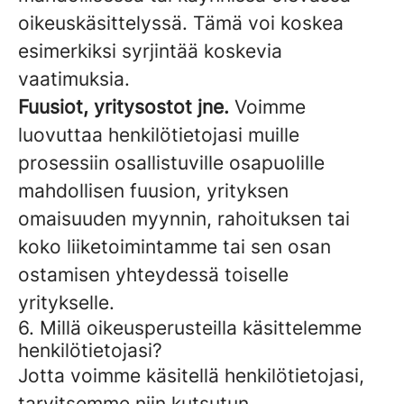
oikeuskäsittelyssä. Tämä voi koskea
esimerkiksi syrjintää koskevia
vaatimuksia.
Fuusiot, yritysostot jne.
Voimme
luovuttaa henkilötietojasi muille
prosessiin osallistuville osapuolille
mahdollisen fuusion, yrityksen
omaisuuden myynnin, rahoituksen tai
koko liiketoimintamme tai sen osan
ostamisen yhteydessä toiselle
yritykselle.
6. Millä oikeusperusteilla käsittelemme
henkilötietojasi?
Jotta voimme käsitellä henkilötietojasi,
tarvitsemme niin kutsutun