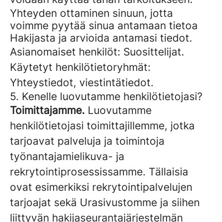
Yhteyden ottaminen sinuun, jotta
voimme pyytää sinua antamaan tietoa
Hakijasta ja arvioida antamasi tiedot.
Asianomaiset henkilöt: Suosittelijat.
Käytetyt henkilötietoryhmät:
Yhteystiedot, viestintätiedot.
5. Kenelle luovutamme henkilötietojasi?
Toimittajamme.
Luovutamme
henkilötietojasi toimittajillemme, jotka
tarjoavat palveluja ja toimintoja
työnantajamielikuva- ja
rekrytointiprosessissamme. Tällaisia
ovat esimerkiksi rekrytointipalvelujen
tarjoajat sekä Urasivustomme ja siihen
liittyvän hakijaseurantajärjestelmän