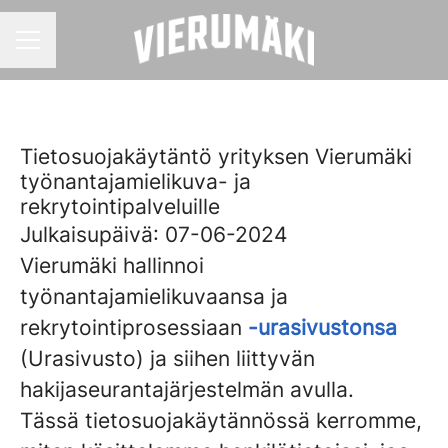
URAVALIKKO
Tietosuojakäytäntö yrityksen Vierumäki
työnantajamielikuva- ja
rekrytointipalveluille
Julkaisupäivä: 07-06-2024
Vierumäki hallinnoi
työnantajamielikuvaansa ja
rekrytointiprosessiaan
-urasivustonsa
(Urasivusto) ja siihen liittyvän
hakijaseurantajärjestelmän avulla.
Tässä tietosuojakäytännössä kerromme,