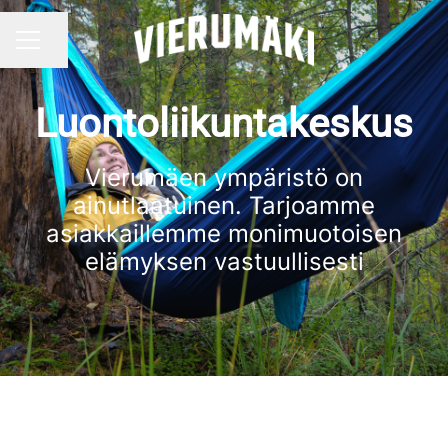
Jaa sivu
URAVALIKKO
Luontoliikuntakeskus
Vierumäen ympäristö on
ainutlaatuinen. Tarjoamme
asiakkaillemme monimuotoisen
elämyksen vastuullisesti