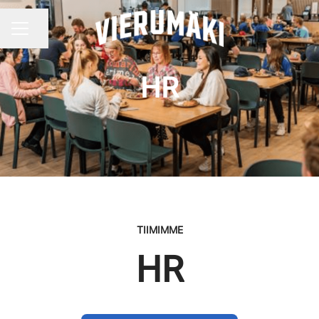
Jaa sivu
URAVALIKKO
HR
TIIMIMME
HR