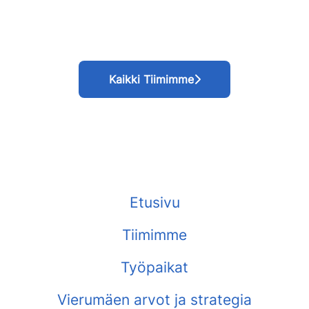
Myynti
Kiinteistöjen ylläpito
Liikuntapalvelut
Kaikki Tiimimme
Etusivu
Tiimimme
Työpaikat
Vierumäen arvot ja strategia